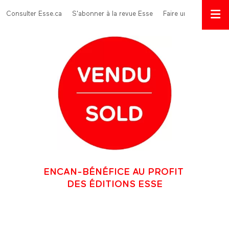
Aller au contenu principal
Menu Top
Consulter Esse.ca
S'abonner à la revue Esse
Faire un don
ENCAN-BÉNÉFICE AU PROFIT
DES ÉDITIONS ESSE