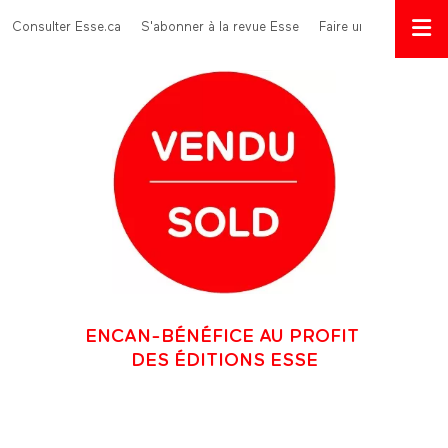
Aller au contenu principal
Menu Top
Consulter Esse.ca
S'abonner à la revue Esse
Faire un don
ENCAN-BÉNÉFICE AU PROFIT
DES ÉDITIONS ESSE