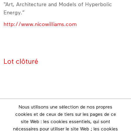
“Art, Architecture and Models of Hyperbolic
Energy.”
http://www.nicowilliams.com
Lot clôturé
Nous utilisons une sélection de nos propres
Infolettre
cookies et de ceux de tiers sur les pages de ce
Restez en contact grâce à l'infolettre
site Web : les cookies essentiels, qui sont
nécessaires pour utiliser le site Web ; les cookies