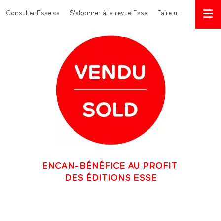
Aller au contenu principal
Menu Top
Consulter Esse.ca
S'abonner à la revue Esse
Faire un don
ENCAN-BÉNÉFICE AU PROFIT
DES ÉDITIONS ESSE