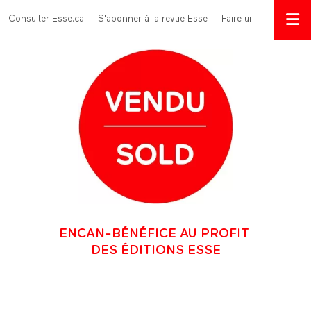
Aller au contenu principal
Menu Top
Consulter Esse.ca
S'abonner à la revue Esse
Faire un don
ENCAN-BÉNÉFICE AU PROFIT
DES ÉDITIONS ESSE