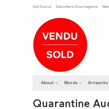
Skip to main content
Menu Top
Visit Esse.ca
Subscribe to Esse magazine
Make
About
Words
Artworks
Quarantine Auc