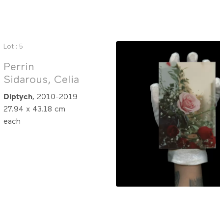
Lot : 5
Perrin
Sidarous, Celia
Diptych
, 2010-2019
27.94 x 43.18 cm
each