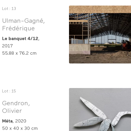
Lot : 13
Ulman-Gagné,
Frédérique
Le banquet 4/12
,
2017
55.88 x 76.2 cm
Lot : 15
Gendron,
Olivier
Méta
, 2020
50 x 40 x 30 cm