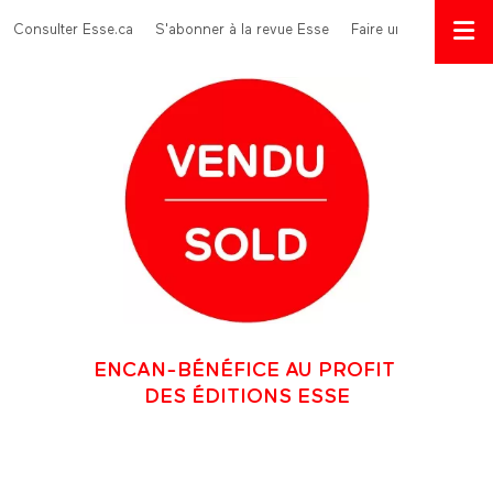
Aller au contenu principal
Menu Top
Consulter Esse.ca
S'abonner à la revue Esse
Faire un don
ENCAN-BÉNÉFICE AU PROFIT
DES ÉDITIONS ESSE