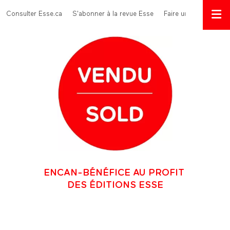
Aller au contenu principal
Menu Top
Consulter Esse.ca
S'abonner à la revue Esse
Faire un don
ENCAN-BÉNÉFICE AU PROFIT
DES ÉDITIONS ESSE