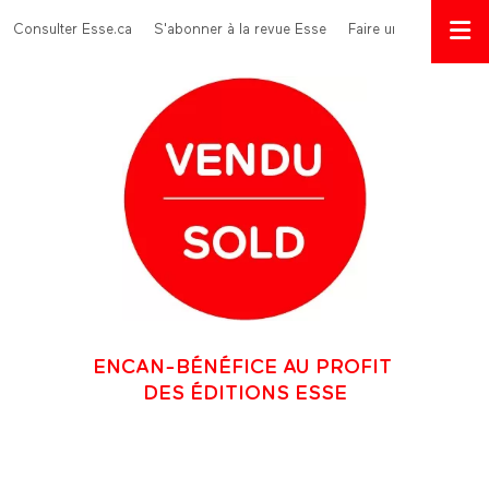
Aller au contenu principal
Menu Top
Consulter Esse.ca
S'abonner à la revue Esse
Faire un don
ENCAN-BÉNÉFICE AU PROFIT
DES ÉDITIONS ESSE