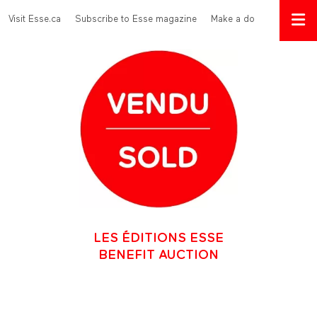
Skip to main content
Menu Top
Visit Esse.ca
Subscribe to Esse magazine
Make a donation
LES ÉDITIONS ESSE
BENEFIT AUCTION