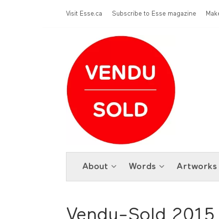
Skip to main content
Menu Top
Visit Esse.ca
Subscribe to Esse magazine
Make
About
Words
Artworks
Vendu-Sold 2015