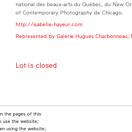
national des beaux-arts du Québec, du New O
of Contemporary Photography de Chicago.
http://isabelle-hayeur.com
Represented by Galerie Hugues Charbonneau, 
Lot is closed
n the pages of this
Footer menu
to use the website;
r
Les éditions Esse
Insta
en using the website;