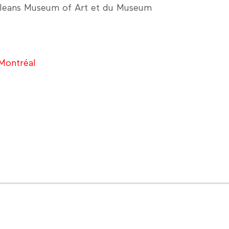
rleans Museum of Art et du Museum
Montréal
gram
LinkedIn
Contact us
Facebook