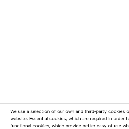
Newsletter
We use a selection of our own and third-party cookies o
website: Essential cookies, which are required in order 
Stay in touch by subscribing to the newslette
functional cookies, which provide better easy of use wh