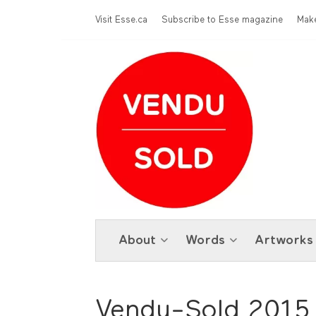
Skip to main content
Menu Top
Visit Esse.ca
Subscribe to Esse magazine
Make
About
Words
Artworks
Vendu-Sold 2015