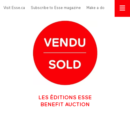
Skip to main content
Menu Top
Visit Esse.ca
Subscribe to Esse magazine
Make a donation
LES ÉDITIONS ESSE
BENEFIT AUCTION