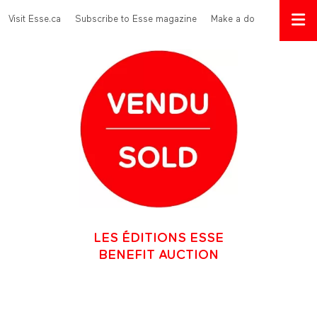
Skip to main content
Menu Top
Visit Esse.ca
Subscribe to Esse magazine
Make a donation
LES ÉDITIONS ESSE
BENEFIT AUCTION